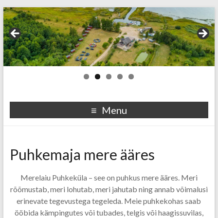
Menu
Puhkemaja mere ääres
Merelaiu Puhkeküla – see on puhkus mere ääres. Meri
rõõmustab, meri lohutab, meri jahutab ning annab võimalusi
erinevate tegevustega tegeleda. Meie puhkekohas saab
ööbida kämpingutes või tubades, telgis või haagissuvilas,