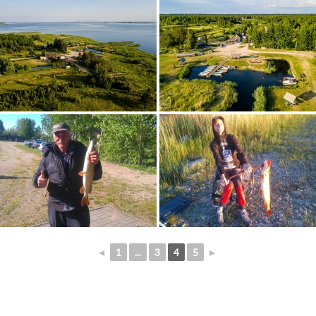
◄
1
...
3
4
5
►