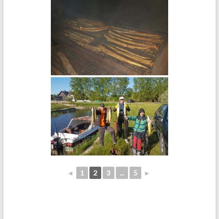
◄
1
2
3
...
5
►