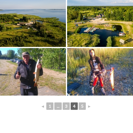
◄
1
...
3
4
5
►